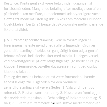
Restance. Kontingent skal være betalt inden udgangen af
forfaldsmåneden. Manglende betaling efter modtagelsen af en
påmindelse kan medføre, at medlemmet uden yderligere varsel
slettes fra medlemslisten og udelukkes som medlem i klubben.
Udelukkelsen består så længe det økonomiske mellemværende
ikke er afviklet.
§ 6
. Ordinær generalforsamling. Generalforsamlingen er
foreningens højeste myndighed i alle anliggender. Ordinær
generalforsamling afholdes en gang årligt inden udgangen af
februar måned. Indkaldelse sker med mindst 14 dages varsel,
ved bekendtgørelse på offentligt tilgængelige medier eks. på
klubben hjemmeside, og/eller dagspressen, samt ved opslag i
klubbens lokaler.
Forslag der ønskes behandlet må være formanden i hænde
senest 8 dage før. Dagsorden for den ordinære
generalforsamling skal være således. 1. Valg af dirigent og
referent. 2. Bestyrelsens beretning. 3. Kassereren fremlægger
det reviderede regnskab. 4. Behandling af indkomne forslag. 5.
Valg. 6. Eventuelt Stemmeret har alle aktive medlemmer over