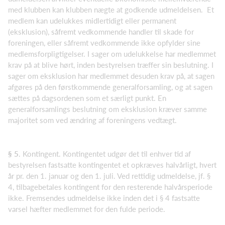
med klubben kan klubben nægte at godkende udmeldelsen. Et
medlem kan udelukkes midlertidigt eller permanent
(eksklusion), såfremt vedkommende handler til skade for
foreningen, eller såfremt vedkommende ikke opfylder sine
medlemsforpligtigelser. I sager om udelukkelse har medlemmet
krav på at blive hørt, inden bestyrelsen træffer sin beslutning. I
sager om eksklusion har medlemmet desuden krav på, at sagen
afgøres på den førstkommende generalforsamling, og at sagen
sættes på dagsordenen som et særligt punkt. En
generalforsamlings beslutning om eksklusion kræver samme
majoritet som ved ændring af foreningens vedtægt.
§ 5
. Kontingent. Kontingentet udgør det til enhver tid af
bestyrelsen fastsatte kontingentet et opkræves halvårligt, hvert
år pr. den 1. januar og den 1. juli. Ved rettidig udmeldelse, jf. §
4, tilbagebetales kontingent for den resterende halvårsperiode
ikke. Fremsendes udmeldelse ikke inden det i § 4 fastsatte
varsel hæfter medlemmet for den fulde periode.