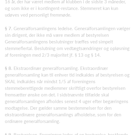
16 år, der har været medlem af klubben i de sidste 3 måneder,
og som ikke er i kontingent-restance. Stemmeret kan kun
udøves ved personligt fremmøde.
§ 7
. Generalforsamlingens ledelse. Generalforsamlingen vælger
sin dirigent, der ikke må være medlem af bestyrelsen
Generalforsamlingens beslutninger træffes ved simpelt
stemmeflertal. Beslutning om vedtægtsændringer og opløsning
af foreningen med 2/3 majoritet jf. § 13 og § 14.
§ 8
. Ekstraordinær generalforsamling. Ekstraordinær
generalforsamling kan til enhver tid indkaldes af bestyrelsen og
SKAL indkaldes når mindst 1/5 af foreningens
stemmeberettigede medlemmer skriftligt overfor bestyrelsen
fremsætter ønske om det. I sidstnævnte tilfælde skal
generalforsamlingen afholdes senest 4 uger efter begæringens
modtagelse. Der gælder samme bestemmelser for den
ekstraordinære generalforsamlings afholdelse, som for den
ordinære generalforsamling.
§ 9
. Bestyrelsen. Foreningen ledes af en bestyrelse, bestående