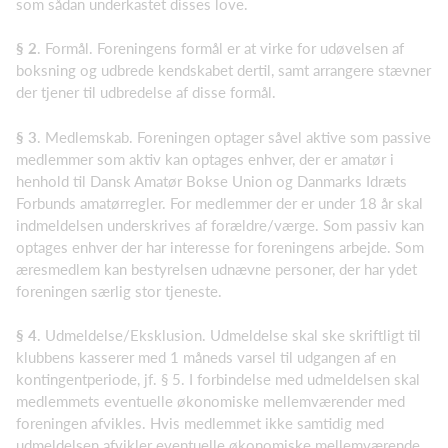
som sådan underkastet disses love.
§ 2
. Formål. Foreningens formål er at virke for udøvelsen af
boksning og udbrede kendskabet dertil, samt arrangere stævner
der tjener til udbredelse af disse formål.
§ 3
. Medlemskab. Foreningen optager såvel aktive som passive
medlemmer som aktiv kan optages enhver, der er amatør i
henhold til Dansk Amatør Bokse Union og Danmarks Idræts
Forbunds amatørregler. For medlemmer der er under 18 år skal
indmeldelsen underskrives af forældre/værge. Som passiv kan
optages enhver der har interesse for foreningens arbejde. Som
æresmedlem kan bestyrelsen udnævne personer, der har ydet
foreningen særlig stor tjeneste.
§ 4
. Udmeldelse/Eksklusion. Udmeldelse skal ske skriftligt til
klubbens kasserer med 1 måneds varsel til udgangen af en
kontingentperiode, jf. § 5. I forbindelse med udmeldelsen skal
medlemmets eventuelle økonomiske mellemværender med
foreningen afvikles. Hvis medlemmet ikke samtidig med
udmeldelsen afvikler eventuelle økonomiske mellemværende